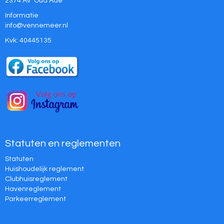
2374 AV Oud Ade
Informatie
ofni
@vennemeer.nl
Kvk: 40445135
Statuten en reglementen
Statuten
Huishoudelijk reglement
Clubhuisreglement
Havenreglement
Parkeerreglement