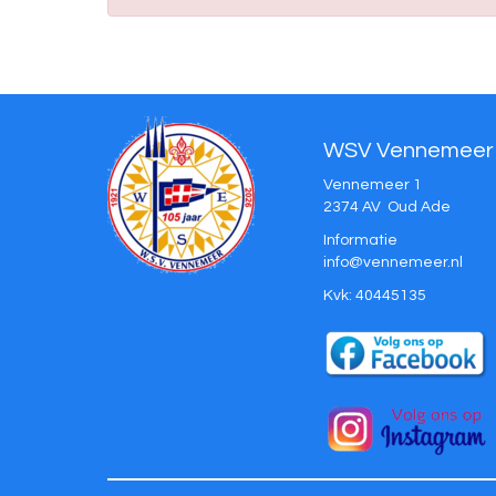
WSV Vennemeer
Vennemeer 1
2374 AV Oud Ade
Informatie
ofni
@vennemeer.nl
Kvk: 40445135