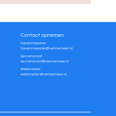
Contact opnemen
Havenmeester
retseemnevah
@vennemeer.nl
Secretariaat
taairaterces
@vennemeer.nl
Webmaster
retsambew
@vennemeer.nl