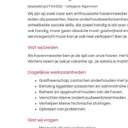
Geplaatst op 27-04-2022 - Categorie: Algemeen
Wij zijn op zoek naar een enthousiaste havenmeester 
leden als passanten, kleine onderhoudswerkzaamhed
ontwikkelde sociale skills, die zowel handig is als ove
ook handig, maar geen absolute must; gastvrijheid en 
servicegericht maar kan je ook nee verkopen? Ben je g
Wat wij bieden
Als havenmeester ben je de spil van onze haven. Het be
Winters neem je ook je vakantie op. Je salaris is mark
Dagelijkse werkzaamheden
Gastheerschap; contacten onderhouden met pa
Betaling liggelden passanten en administratie i
Beheer en opgeruimd houden van de haven.
Verrichten kleine onderhoudswerkzaamheden.
Verhelpen kleine technische storingen.
Oplossen van problemen.
Wat wij vragen