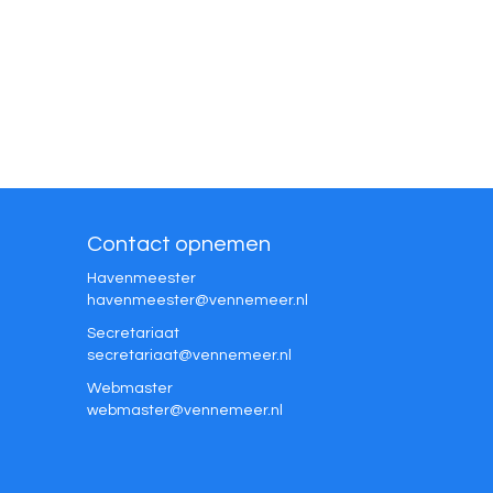
Contact opnemen
Havenmeester
retseemnevah
@vennemeer.nl
Secretariaat
taairaterces
@vennemeer.nl
Webmaster
retsambew
@vennemeer.nl