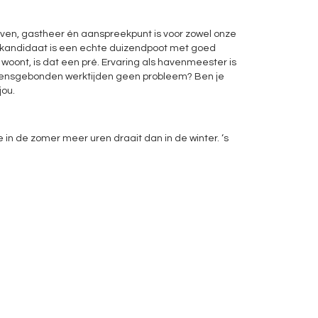
aven, gastheer én aanspreekpunt is voor zowel onze
kandidaat is een echte duizendpoot met goed
n woont, is dat een pré. Ervaring als havenmeester is
eizoensgebonden werktijden geen probleem? Ben je
jou.
e in de zomer meer uren draait dan in de winter. ‘s