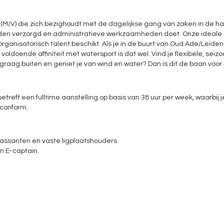
(M/V) die zich bezighoudt met de dagelijkse gang van zaken in de h
en verzorgd en administratieve werkzaamheden doet. Onze ideale 
r organisatorisch talent beschikt. Als je in de buurt van Oud Ade/Leide
voldoende affiniteit met watersport is dat wel. Vind je flexibele, s
raag buiten en geniet je van wind en water? Dan is dit de baan voor 
treft een fulltime aanstelling op basis van 38 uur per week, waarbij j
tconform.
ssanten en vaste ligplaatshouders.
n E-captain.