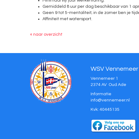
Minimaal vijf jaar werkervaring.
Gemiddeld 8 uur per dag beschikbaar van 1 apri
Geen 9 tot 5-mentaliteit; in de zomer ben je t
Affiniteit met watersport.
« naar overzicht
WSV Vennemeer
Vennemeer 1
2374 AV Oud Ade
Informatie
ofni
@vennemeer.nl
Kvk: 40445135