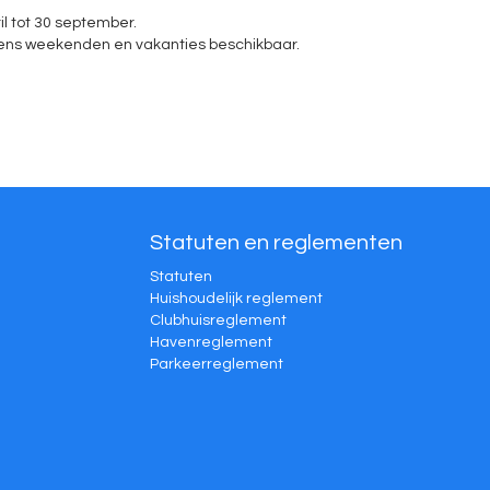
l tot 30 september.
ijdens weekenden en vakanties beschikbaar.
Statuten en reglementen
Statuten
Huishoudelijk reglement
Clubhuisreglement
Havenreglement
Parkeerreglement