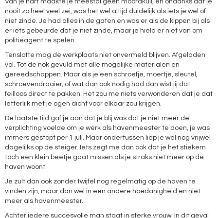
Van je hart maakte je meestal geen moordkuil, en ondanks dat je
nooit zo heel veel zei, was het wel altijd duidelijk als iets je wel of
niet zinde. Je had alles in de gaten en was er als de kippen bij als
er iets gebeurde dat je niet zinde, maar je hield er niet van om
politieagent te spelen.
Tenslotte mag de werkplaats niet onvermeld blijven. Afgeladen
vol. Tot de nok gevuld met alle mogelijke materialen en
gereedschappen. Maar als je een schroefje, moertje, sleutel,
schroevendraaier, of wat dan ook nodig had dan wist jij dat
feilloos direct te pakken. Het zou me niets verwonderen dat je dat
letterlijk met je ogen dicht voor elkaar zou krijgen.
De laatste tijd gaf je aan dat je blij was dat je niet meer de
verplichting voelde om je werk als havenmeester te doen, je was
immers gestopt per 1 juli. Maar ondertussen liep je wel nog vrijwel
dagelijks op de steiger. Iets zegt me dan ook dat je het stiekem
toch een klein beetje gaat missen als je straks niet meer op de
haven woont.
Je zult dan ook zonder twijfel nog regelmatig op de haven te
vinden zijn, maar dan wel in een andere hoedanigheid en niet
meer als havenmeester.
Achter iedere succesvolle man staat in sterke vrouw. In dit geval