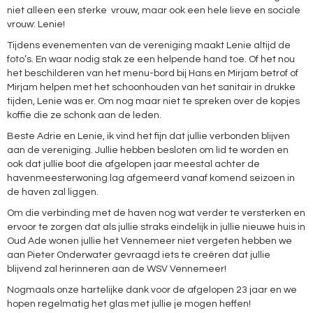
niet alleen een sterke vrouw, maar ook een hele lieve en sociale
vrouw: Lenie!
Tijdens evenementen van de vereniging maakt Lenie altijd de
foto’s. En waar nodig stak ze een helpende hand toe. Of het nou
het beschilderen van het menu-bord bij Hans en Mirjam betrof of
Mirjam helpen met het schoonhouden van het sanitair in drukke
tijden, Lenie was er. Om nog maar niet te spreken over de kopjes
koffie die ze schonk aan de leden.
Beste Adrie en Lenie, ik vind het fijn dat jullie verbonden blijven
aan de vereniging. Jullie hebben besloten om lid te worden en
ook dat jullie boot die afgelopen jaar meestal achter de
havenmeesterwoning lag afgemeerd vanaf komend seizoen in
de haven zal liggen.
Om die verbinding met de haven nog wat verder te versterken en
ervoor te zorgen dat als jullie straks eindelijk in jullie nieuwe huis in
Oud Ade wonen jullie het Vennemeer niet vergeten hebben we
aan Pieter Onderwater gevraagd iets te creëren dat jullie
blijvend zal herinneren aan de WSV Vennemeer!
Nogmaals onze hartelijke dank voor de afgelopen 23 jaar en we
hopen regelmatig het glas met jullie je mogen heffen!