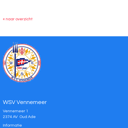
« naar overzicht
WSV Vennemeer
Vennemeer 1
2374 AV Oud Ade
Informatie