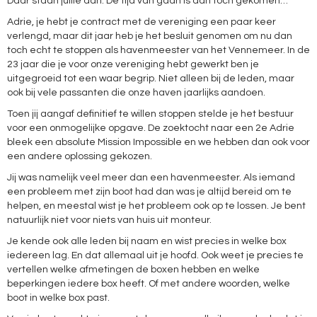
Daar staan jullie dan. De tijd van gaan is dan toch gekomen…
Adrie, je hebt je contract met de vereniging een paar keer
verlengd, maar dit jaar heb je het besluit genomen om nu dan
toch echt te stoppen als havenmeester van het Vennemeer. In de
23 jaar die je voor onze vereniging hebt gewerkt ben je
uitgegroeid tot een waar begrip. Niet alleen bij de leden, maar
ook bij vele passanten die onze haven jaarlijks aandoen.
Toen jij aangaf definitief te willen stoppen stelde je het bestuur
voor een onmogelijke opgave. De zoektocht naar een 2
e
Adrie
bleek een absolute Mission Impossible en we hebben dan ook voor
een andere oplossing gekozen.
Jij was namelijk veel meer dan een havenmeester. Als iemand
een probleem met zijn boot had dan was je altijd bereid om te
helpen, en meestal wist je het probleem ook op te lossen. Je bent
natuurlijk niet voor niets van huis uit monteur.
Je kende ook alle leden bij naam en wist precies in welke box
iedereen lag. En dat allemaal uit je hoofd. Ook weet je precies te
vertellen welke afmetingen de boxen hebben en welke
beperkingen iedere box heeft. Of met andere woorden, welke
boot in welke box past.